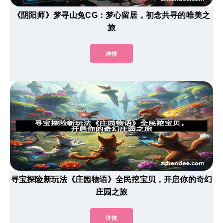
《阴阳师》梦寻山兔CG：梦心留居，初念共寻的唯美之
旅
详情
寻宝探险新玩法《庄园物语》全民挖宝贝，开启你的奇幻
庄园之旅
详情