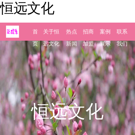
恒远文化
首
关于恒
热点
招商
案例
联系
页
远文化
新闻
加盟
展示
我们
恒远文化